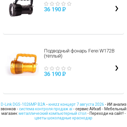
36 190
P
Подводный фонарь Ferei W172B
(тёплый)
36 190
P
D-Link DGS-1026MP B2A
-
княzz концерт 7 августа 2026
- ИИ анализ
звонков -
система контроля продаж ai
- сервис АИхаб - Мебельный
магазин:
металлический компьютерный стол
- Переходи на сайт! -
цветы шоколадные краснодар